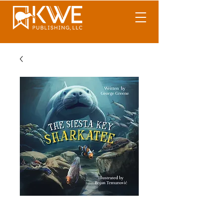
The Siesta Key
Sharkatee